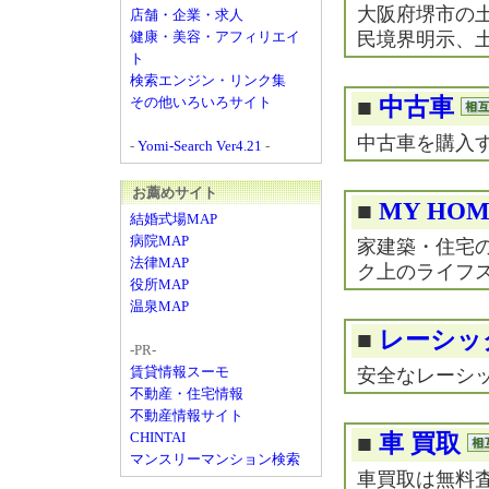
大阪府堺市の
店舗・企業・求人
健康・美容・アフィリエイ
民境界明示、
ト
検索エンジン・リンク集
その他いろいろサイト
■
中古車
中古車を購入
-
Yomi-Search Ver4.21
-
お薦めサイト
■
MY HO
結婚式場MAP
病院MAP
家建築・住宅
法律MAP
ク上のライフ
役所MAP
温泉MAP
■
レーシッ
-PR-
賃貸情報スーモ
安全なレーシ
不動産・住宅情報
不動産情報サイト
CHINTAI
■
車 買取
マンスリーマンション検索
車買取は無料