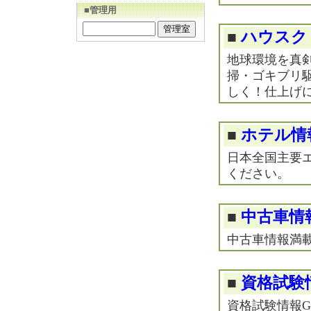
■管理用
■
ハウスク
地球環境を真
掃・ゴキブリ
しく！仕上げ
■
ホテル情
日本全国主要
ください。
■
中古車情
中古車情報満
■
資格試験情
資格試験情報Ge