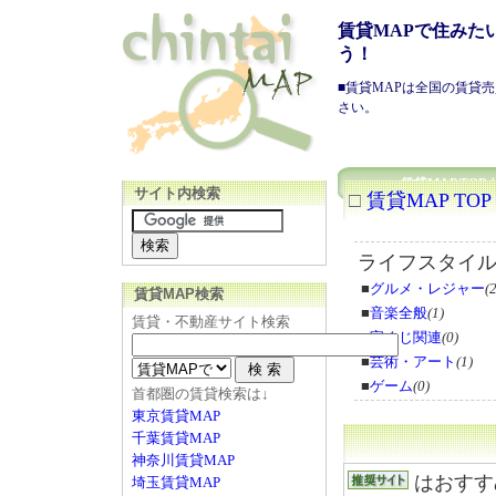
賃貸MAPで住みた
う！
■
賃貸
MAPは全国の
賃貸
売
さい。
賃貸MAP TOP
サイト内検索
□
賃貸MAP TOP
ライフスタイ
■
グルメ・レジャー
(2
賃貸MAP検索
■
音楽全般
(1)
賃貸
・不動産サイト検索
■
宝くじ関連
(0)
■
芸術・アート
(1)
■
ゲーム
(0)
首都圏の賃貸検索は↓
東京賃貸MAP
千葉賃貸MAP
神奈川賃貸MAP
はおすす
埼玉賃貸MAP